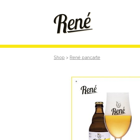
Shop
>
René pancarte