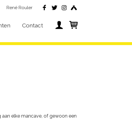
René Rouler
nten
Contact
e
g aan elke mancave, of gewoon een