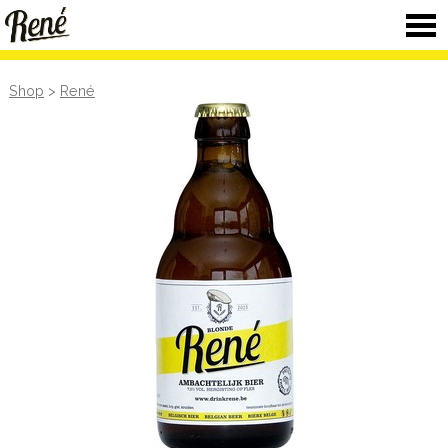
Home
Shop
>
René
Info
Shop
Verkooppunten
Contact